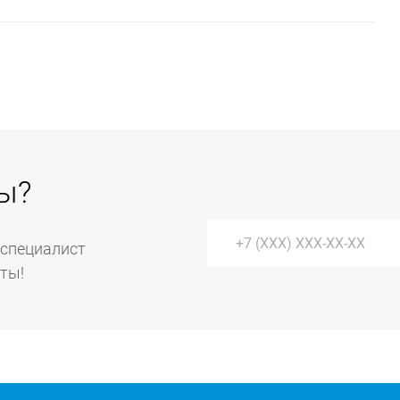
ить без помощи специального оборудования,
равим к вам инженера, который выполнит ремонт
полняются услуги по ремонту крупной бытовой техники
ы?
 специалист
уты!