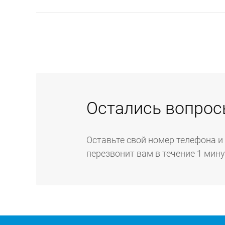
проведение работ.
Если неисправность вашей техники можно устран
имеющегося только в сервисном центре, мы нап
техники на дому. На выезде преимущественно вы
и установке всей бытовой техники.
Остались вопрос
Оставьте свой номер телефона и
перезвонит вам в течение 1 мин