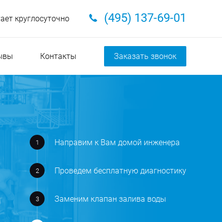
(495) 137-69-01
тает круглосуточно
ывы
Контакты
Заказать звонок
Направим к Вам домой инженера
Проведем бесплатную диагностику
Заменим клапан залива воды