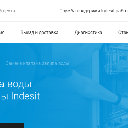
 центр
Служба поддержки Indesit рабо
ия
Выезд и доставка
Диагностика
Отз
Замена клапана залива воды
а воды
 Indesit