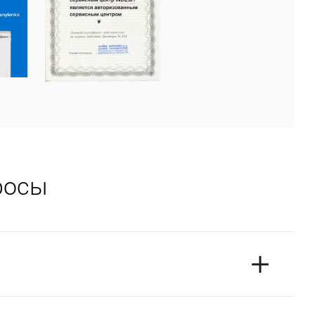
росы
ся фирменная гарантия сервисного центра на 1 год.