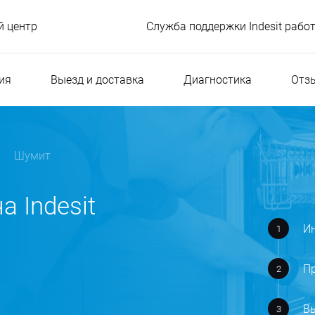
 центр
Служба поддержки Indesit рабо
ия
Выезд и доставка
Диагностика
Отз
Шумит
 Indesit
Ин
Пр
В