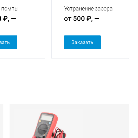
 помпы
Устранение засора
 ₽, —
от 500 ₽, —
зать
Заказать