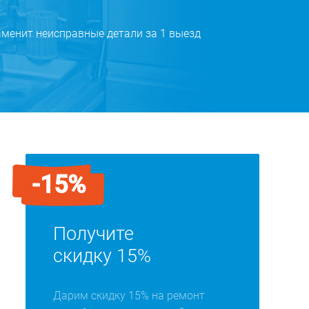
менит неисправные детали за 1 выезд
-15%
Получите
скидку 15%
Дарим скидку 15% на ремонт