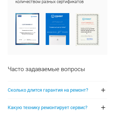
количеством разных сертификатов
Часто задаваемые вопросы
Сколько длится гарантия на ремонт?
На ремонт любой техники Indesit распространяется
Какую технику ремонтирует сервис?
фирменная гарантия сервисного центра на 1 год.