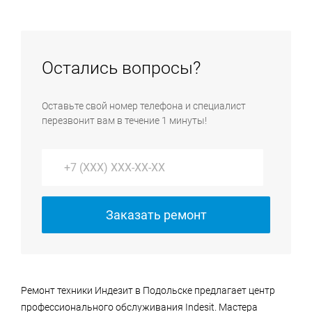
устранить без помощи специального
на проведение работ.
оборудования, имеющегося только в сервисном
центре, мы направим к вам инженера, который
выполнит ремонт техники на дому. На выезде
Остались вопросы?
преимущественно выполняются услуги по ремонту
крупной бытовой техники и установке всей
Оставьте свой номер телефона и специалист
бытовой техники.
перезвонит вам в течение 1 минуты!
Заказать ремонт
Ремонт техники Индезит в Подольске предлагает центр
профессионального обслуживания Indesit. Мастера