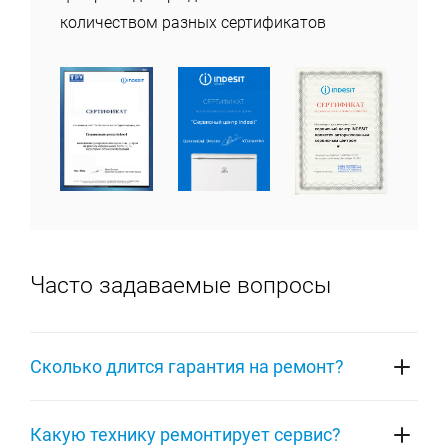
количеством разных сертификатов
Часто задаваемые вопросы
Сколько длится гарантия на ремонт?
На ремонт любой техники Indesit распространяется
Какую технику ремонтирует сервис?
фирменная гарантия сервисного центра на 1 год.