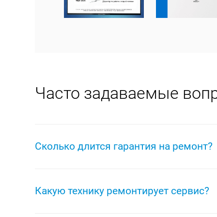
Часто задаваемые воп
Сколько длится гарантия на ремонт?
На ремонт любой техники Indesit распространяет
Гарантия защищает ваше оборудование от любых
Какую технику ремонтирует сервис?
выполненные работы, а на отремонтированное о
через полгода сгорел датчик температуры? Отре